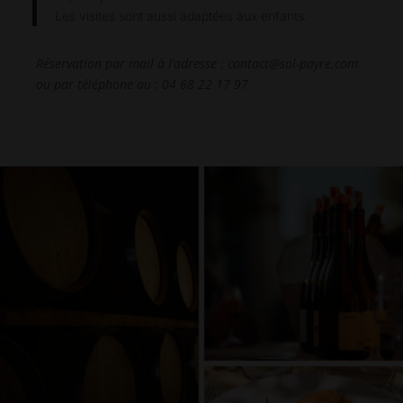
Les visites sont aussi adaptées aux enfants.
Réservation par mail à l’adresse : contact@sol-payre.com
ou par téléphone au : 04 68 22 17 97