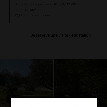
Horaires de dégustation :
10h30 / 17h30
Tarif :
45,00€
10,00€ pour les mineurs.
Je réserve une visite dégustation