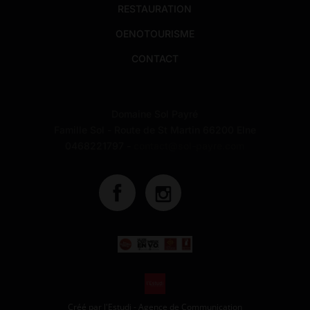
RESTAURATION
OENOTOURISME
CONTACT
Domaine Sol Payré
Famille Sol - Route de St Martin 66200 Elne
0468221797 -
contact@sol-payre.com
Créé par
l'Estudi - Agence de Communication