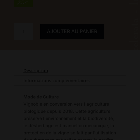
quantité
AJOUTER AU PANIER
de
Imo
Pectore
2024
Description
Informations complémentaires
Mode de Culture
Vignoble en conversion vers l'agriculture
biologique depuis 2018. Cette agriculture
préserve l'environnement et la biodiversité,
le désherbage est manuel ou mécanique, la
protection de la vigne se fait par l'utilisation
de substances naturelles comme le souffre