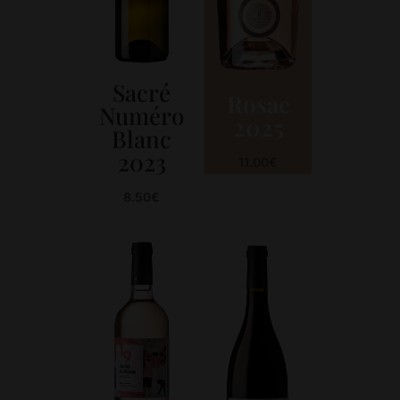
Sacré
Rosae
Numéro
2025
Blanc
2023
11.00
€
8.50
€