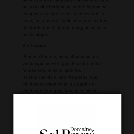
ou la bouillie bordelaise, la fertilisation par
compost ou engrais vert. Au niveau de la
cave, limitation de l'utilisation des sulfites
et interdiction d'intrants d'origine animale
ou chimique.
Vinification
Pour Imo Pectore, nous effectuons des
vendanges en vert, pour le contrôle des
rendements et de la maturité.
Raisins cueillis à maturité phénolique,
vinification traditionnelle à partir de
vendange égrappée, longue cuvaison.
Elevage de 12 mois en fûts de chêne pour le
Mourvèdre, en inox pour le Carignan et la
Syrah
Dégustation
Robe rubis, reflets tuilés