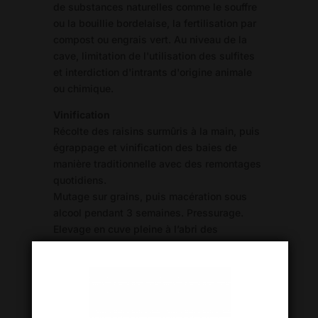
de substances naturelles comme le souffre
ou la bouillie bordelaise, la fertilisation par
compost ou engrais vert. Au niveau de la
cave, limitation de l'utilisation des sulfites
et interdiction d'intrants d'origine animale
ou chimique.
Vinification
Récolte des raisins surmûris à la main, puis
égrappage et vinification des baies de
manière traditionnelle avec des remontages
quotidiens.
Mutage sur grains, puis macération sous
alcool pendant 3 semaines. Pressurage.
Elevage en cuve pleine à l’abri des
oxydations pendant 1 an puis mise en
bouteille
Dégustation
Belle robe pourpre aux reflets violets