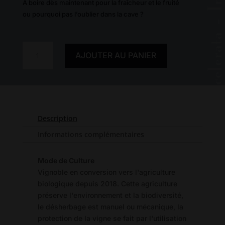
A boire dès maintenant pour la fraîcheur et le fruité
ou pourquoi pas l’oublier dans la cave ?
quantité
AJOUTER AU PANIER
de
Rivesaltes
Grenat
2022
5
+
Description
1
Informations complémentaires
Mode de Culture
Vignoble en conversion vers l'agriculture
biologique depuis 2018. Cette agriculture
préserve l'environnement et la biodiversité,
le désherbage est manuel ou mécanique, la
protection de la vigne se fait par l'utilisation