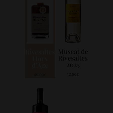
Muscat de
Rivesaltes
Rivesaltes
Hors
2025
d’Age
13.50
€
45.00
€