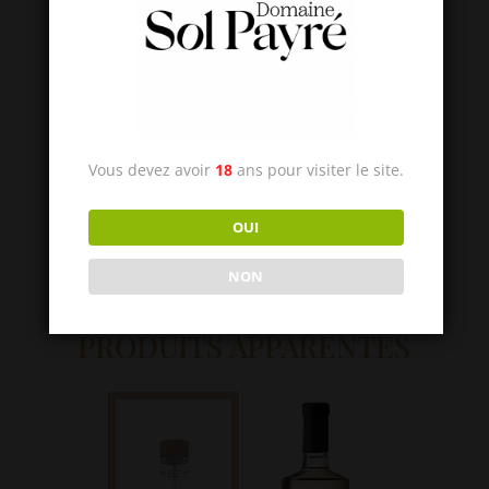
Nez fin sur des arômes de cerises
confites et de mûres sauvages,
légèrement épicé
En bouche des arômes soutenus de fruits
rouges bien mûrs, des tanins tout en
souplesse qui donnent un vin structuré et
Vous devez avoir
18
ans pour visiter le site.
charnu, très agréable avec une forte
persistance aromatique, final sur confiture
OUI
de fraises.
NON
PRODUITS APPARENTÉS