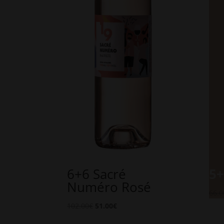
6+6 Sacré
5+
Numéro Rosé
66.0
Le
Le
102.00
€
51.00
€
prix
prix