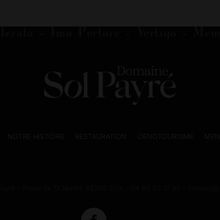
était :
est :
66.00€.
55.00€.
NOTRE HISTOIRE
RESTAURATION
OENOTOURISME
MEN
ayré – Route de St Martin 66200 Elne – 04 68 22 17 97 – contact