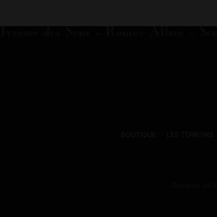
initial
actuel
était :
est :
102.00€.
51.00€.
BOUTIQUE
LES TERROIRS
Domaine Sol P