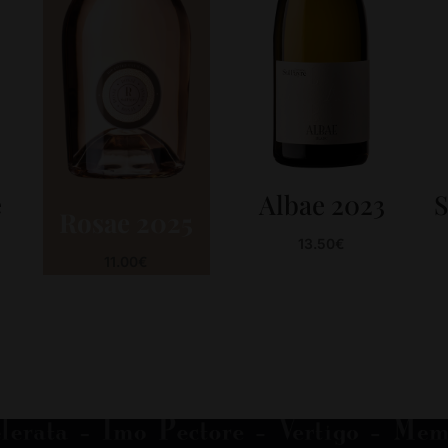
e
Albae 2023
S
Rosae 2025
13.50
€
11.00
€