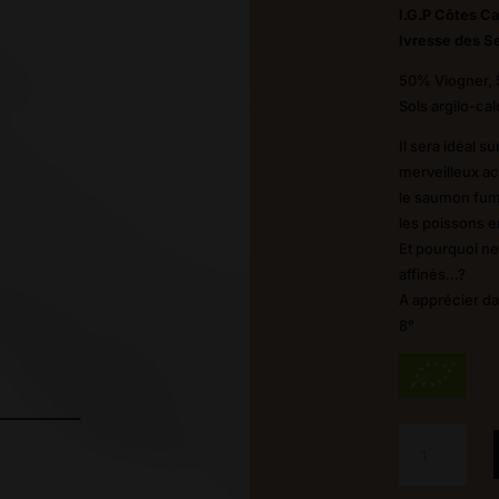
I.G.P Côtes C
Ivresse des S
50% Viogner,
Sols argilo-cal
Il sera idéal s
merveilleux ac
le saumon fumé
les poissons 
Et pourquoi n
affinés…?
A apprécier da
8°
quantité
de
Ivresse