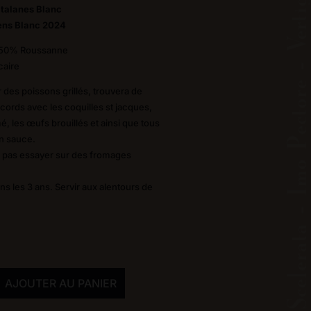
atalanes Blanc
ens Blanc 2024
 50% Roussanne
caire
ur des poissons grillés, trouvera de
cords avec les coquilles st jacques,
, les œufs brouillés et ainsi que tous
en sauce.
e pas essayer sur des fromages
ns les 3 ans. Servir aux alentours de
AJOUTER AU PANIER