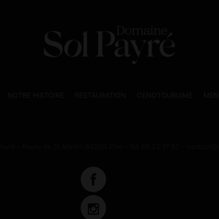
NOTRE HISTOIRE
RESTAURATION
OENOTOURISME
MEN
ayré – Route de St Martin 66200 Elne – 04 68 22 17 97 – contact